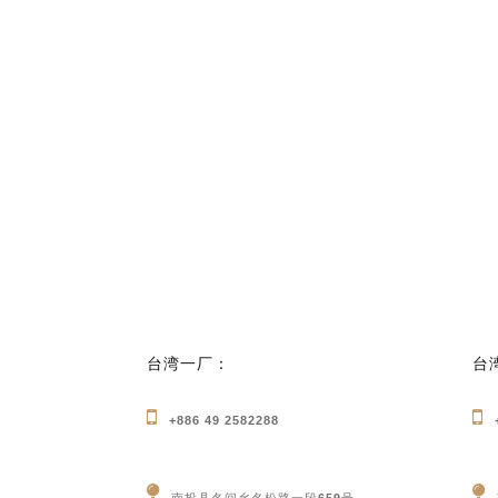
台湾一厂：
台
+886 49 2582288
南投县名间乡名松路一段659号