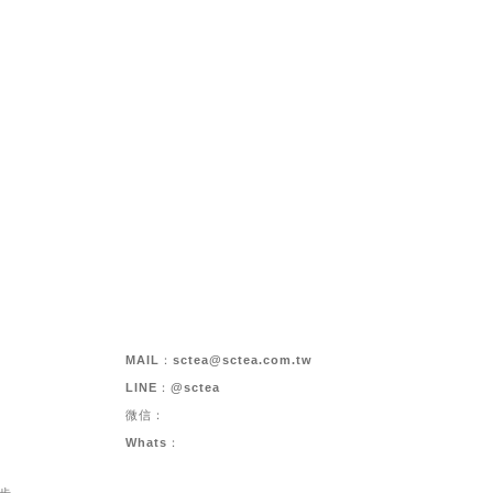
MAIL：
sctea@sctea.com.tw
LINE：@sctea
微信：
Whats：
步